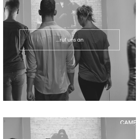
....ruf uns an
>