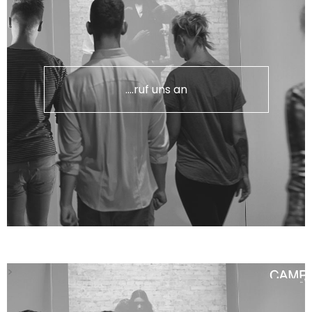
....ruf uns an
>