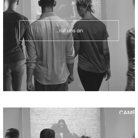
....ruf uns an
>