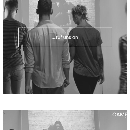
....ruf uns an
>