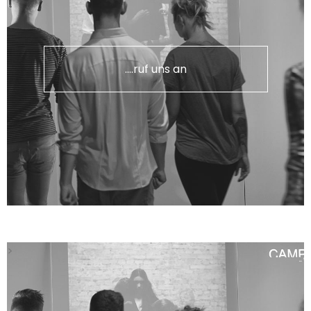
....ruf uns an
>