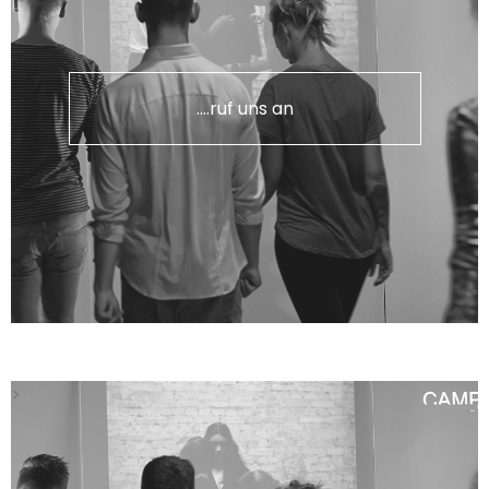
....ruf uns an
>