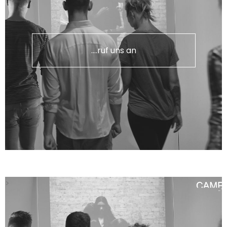
....ruf uns an
>