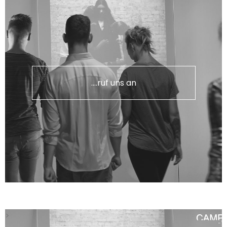
....ruf uns an
>