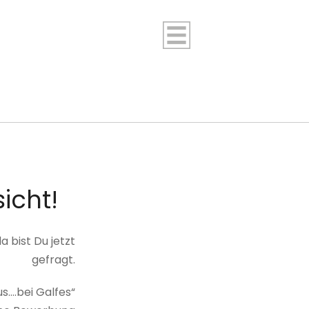
icht!
 bist Du jetzt
gefragt.
s….bei Galfes“