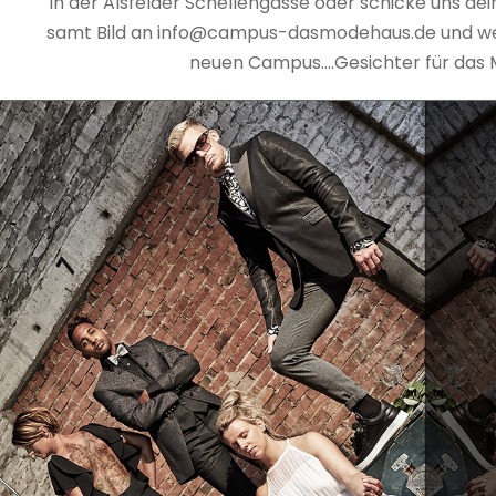
in der Alsfelder Schellengasse oder schicke uns d
samt Bild an info@campus-dasmodehaus.de und we
neuen Campus….Gesichter für das 