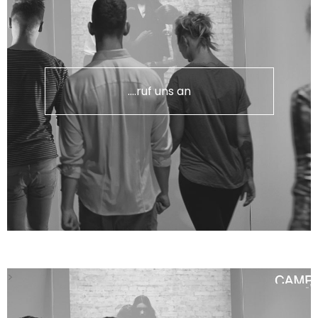
....ruf uns an
>