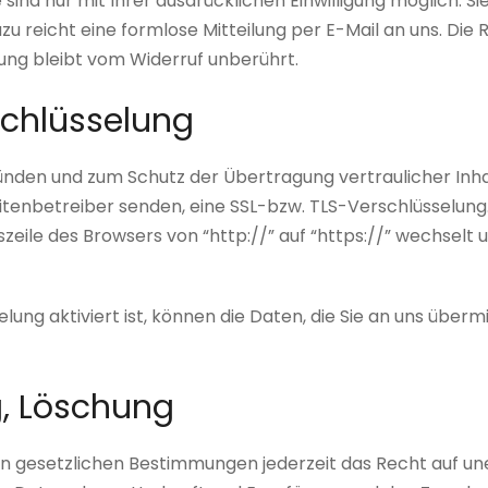
nd nur mit Ihrer ausdrücklichen Einwilligung möglich. Sie
Dazu reicht eine formlose Mitteilung per E-Mail an uns. Di
ung bleibt vom Widerruf unberührt.
schlüsselung
ründen und zum Schutz der Übertragung vertraulicher Inha
Seitenbetreiber senden, eine SSL-bzw. TLS-Verschlüsselung
szeile des Browsers von “http://” auf “https://” wechselt
ung aktiviert ist, können die Daten, die Sie an uns übermi
g, Löschung
 gesetzlichen Bestimmungen jederzeit das Recht auf une